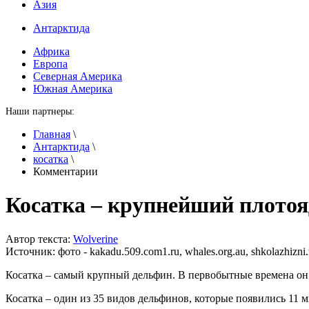
Азия
Антарктида
Африка
Европа
Северная Америка
Южная Америка
Наши партнеры:
Главная
\
Антарктида
\
косатка
\
Комментарии
Косатка – крупнейший плотоя
Автор текста:
Wolverine
Источник:
фото - kakadu.509.com1.ru, whales.org.au, shkolazhizni
Косатка – самый крупный дельфин. В первобытные времена он 
Косатка – один из 35 видов дельфинов, которые появились 11 м