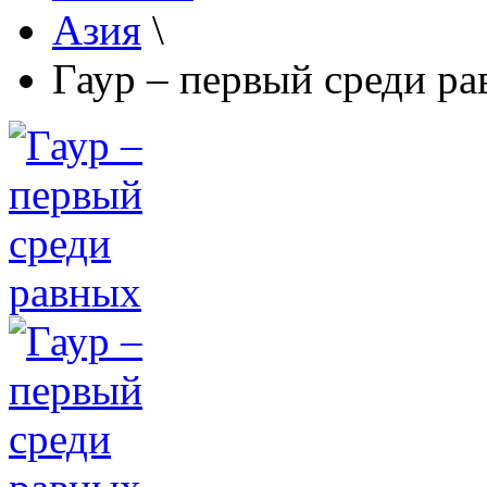
Азия
\
Гаур – первый среди р