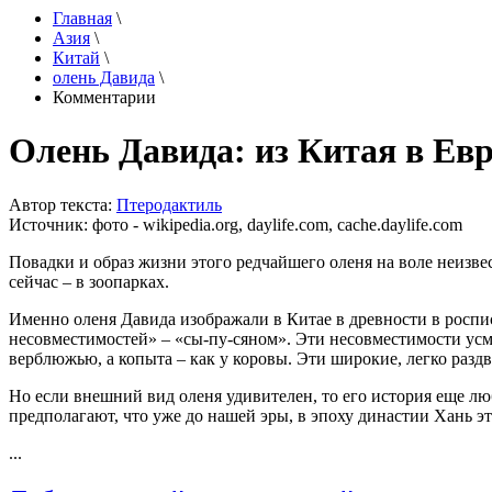
Главная
\
Азия
\
Китай
\
олень Давида
\
Комментарии
Олень Давида: из Китая в Евр
Автор текста:
Птеродактиль
Источник:
фото - wikipedia.org, daylife.com, cache.daylife.com
Повадки и образ жизни этого редчайшего оленя на воле неизвес
сейчас – в зоопарках.
Именно оленя Давида изображали в Китае в древности в роспис
несовместимостей» – «сы-пу-сяном». Эти несовместимости усм
верблюжью, а копыта – как у коровы. Эти широкие, легко раз
Но если внешний вид оленя удивителен, то его история еще лю
предполагают, что уже до нашей эры, в эпоху династии Хань эт
...