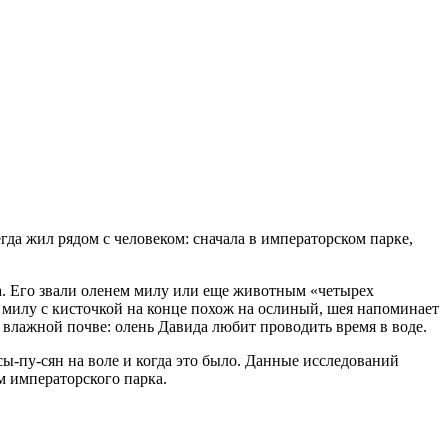
гда жил рядом с человеком: сначала в императорском парке,
да. Его звали оленем милу или еще животным «четырех
милу с кисточкой на конце похож на ослиный, шея напоминает
 влажной почве: олень Давида любит проводить время в воде.
ы-пу-сян на воле и когда это было. Данные исследований
м императорского парка.