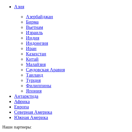
Азия
Азербайджан
Бирма
Вьетнам
Израиль
Индия
Индонезия
Иран
Казахстан
Китай
Малайзия
Саудовская Аравия
Таиланд
Турция
Филиппины
Япония
Антарктида
Африка
Европа
Северная Америка
Южная Америка
Наши партнеры: