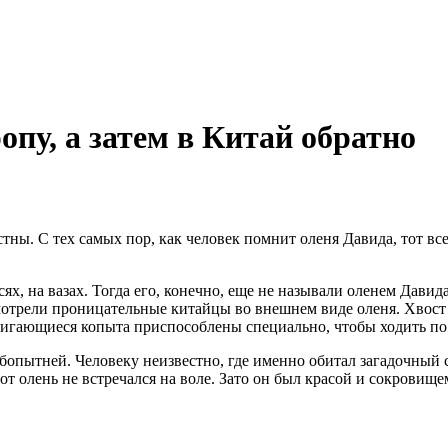
опу, а затем в Китай обратно
тны. С тех самых пор, как человек помнит оленя Давида, тот все
ях, на вазах. Тогда его, конечно, еще не называли оленем Дави
отрели проницательные китайцы во внешнем виде оленя. Хвост 
двигающиеся копыта приспособлены специально, чтобы ходить по
бопытней. Человеку неизвестно, где именно обитал загадочный с
от олень не встречался на воле. Зато он был красой и сокровище