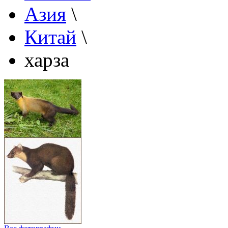
Азия
\
Китай
\
харза