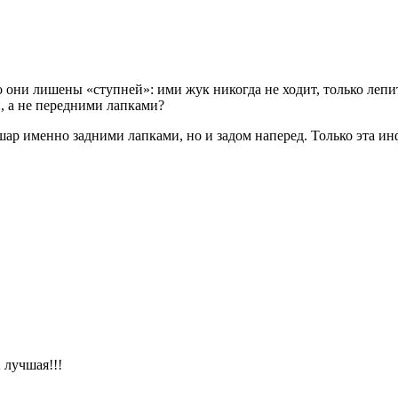
о они лишены «ступней»: ими жук никогда не ходит, только лепит
, а не передними лапками?
шар именно задними лапками, но и задом наперед. Только эта инф
лучшая!!!