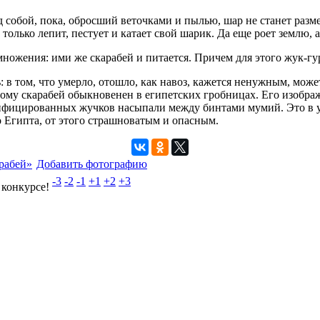
 собой, пока, обросший веточками и пылью, шар не станет разме
только лепит, пестует и катает свой шарик. Да еще роет землю, 
множения: ими же скарабей и питается. Причем для этого жук-г
: в том, что умерло, отошло, как навоз, кажется ненужным, може
тому скарабей обыкновенен в египетских гробницах. Его изобр
мифицированных жучков насыпали между бинтами мумий. Это в у
о Египта, от этого страшноватым и опасным.
рабей»
Добавить фотографию
-3
-2
-1
+1
+2
+3
 конкурсе!