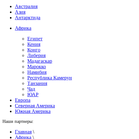
Австралия
Азия
Антарктида
Африка
Египет
Кения
Конго
Либерия
Мадагаскар
Марокко
Намибия
Республика Камерун
Танзания
Чад
ЮАР
Европа
Северная Америка
Южная Америка
Наши партнеры:
Главная
\
Африка
\