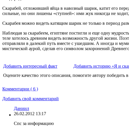
Скарабей, отложивший яйца в навозный шарик, катит его перед
сильные, но они лишены «ступней»: ими жук никогда не ходит, 
Скарабея можно видеть катящим шарик не только в период раз
Наблюдая за скарабеем, египтяне постигли и еще одну мудрость
теле хотелось древним видеть возможность другой жизни. Поэ
отправляли в далекий путь вместе с ушедшим. А иногда и му
мистической аурой, сделав его символом захоронений Древнег
Добавить интересный факт
Добавить историю «Я и ска
Оцените качество этого описания, помогите автору победить в
Комментарии ( 6 )
Добавить свой комментарий
Даниил
26.02.2012 13:17
Спс за информацию