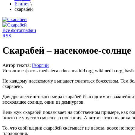
Египет
\
скарабей
Все фотографии
RSS
Скарабей – насекомое-солнце
Автор текста:
Георгий
Источник:
фото - mediateca.educa.madrid.org, wikimedia.org, basik.
Не каждому насекомому выпадает считаться божеством. Тем боле
скарабею.
Для древнеегипетского мира скарабей был одним из важнейших
восходящее солнце, один из демиургов.
Ведь жук-скарабей показывает на собственном примере, как бог
никто не упустил смысл его послания. А вот из этого шарика 
То, что свой шарик скарабей скатывает из навоза, вовсе не по
плодородия.