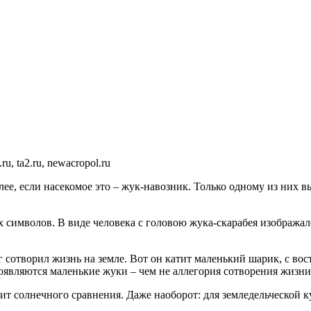
ru, ta2.ru, newacropol.ru
е, если насекомое это – жук-навозник. Только одному из них вып
 символов. В виде человека с головою жука-скарабея изображал
 сотворил жизнь на земле. Вот он катит маленький шарик, с вост
появляются маленькие жуки – чем не аллегория сотворения жизни
ртит солнечного сравнения. Даже наоборот: для земледельческой 