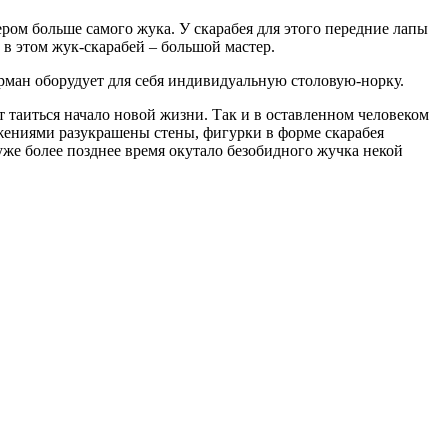
ром больше самого жука. У скарабея для этого передние лапы
а в этом жук-скарабей – большой мастер.
урман оборудует для себя индивидуальную столовую-норку.
т таиться начало новой жизни. Так и в оставленном человеком
ажениями разукрашены стены, фигурки в форме скарабея
же более позднее время окутало безобидного жучка некой