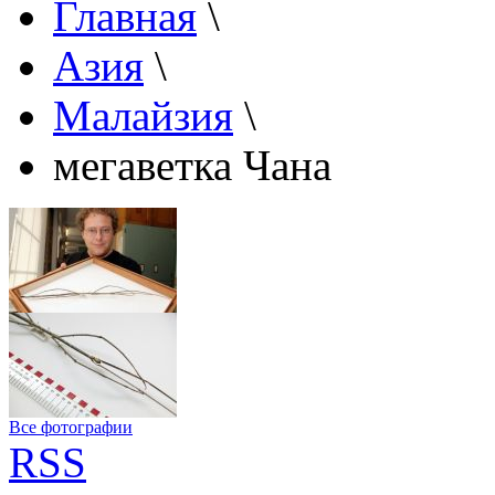
Главная
\
Азия
\
Малайзия
\
мегаветка Чана
Все фотографии
RSS