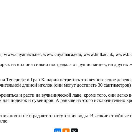
a.ru, www.cuyamaca.net, www.cuyamaca.edu, www.hull.ac.uk, www.bio
рых из них она сильно пострадала от рук испанцев, на других ж
 на Тенерифе и Гран Канарии встретить это вечнозеленое дерево
ительной длиной иголок (они могут достигать 30 сантиметров) и 
реняться и расти на вулканической лаве, кроме того, они легко 
для поделок и сувениров. А раньше из этого исключительно кре
стения почти не страдают от отсутствия воды. Высокие стройные 
емлю.