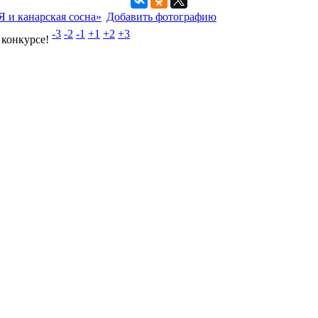
 и канарская сосна»
Добавить фотографию
-3
-2
-1
+1
+2
+3
 конкурсе!