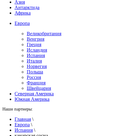
Азия
Антарктида
Африка
Европа
Великобритания
Венгрия
Греция
Исландия
Испания
Италия
Норвегия
Польша
Россия
Франция
Швейцария
Северная Америка
Южная Америка
Наши партнеры:
Главная
\
Европа
\
Испания
\
канарская сосна