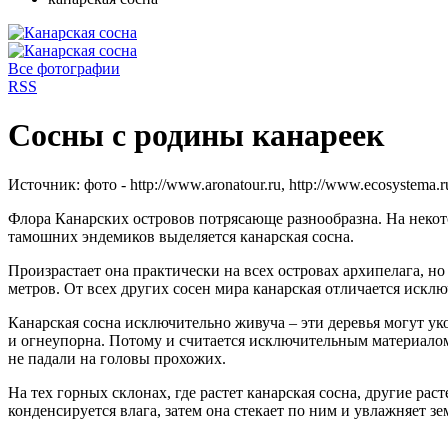
Все фотографии
RSS
Сосны с родины канареек
Источник:
фото - http://www.aronatour.ru, http://www.ecosystem
Флора Канарских островов потрясающе разнообразна. На некото
тамошних эндемиков выделяется канарская сосна.
Произрастает она практически на всех островах архипелага, но
метров. От всех других сосен мира канарская отличается исключ
Канарская сосна исключительно живуча – эти деревья могут уко
и огнеупорна. Потому и считается исключительным материалом 
не падали на головы прохожих.
На тех горных склонах, где растет канарская сосна, другие ра
конденсируется влага, затем она стекает по ним и увлажняет з