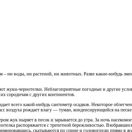
– ни воды, ни растений, ни животных. Разве какие-нибудь змеи
т жуки-чернотелки. Неблагоприятные погодные и другие услови
 их сородичам с других континентов.
падает всего какой-нибудь сантиметр осадков. Некоторое облегче
сс воздуха рождает влагу — туман, конденсирующийся на песке 
ром жук ныряет в песок и зарывается до утра. За ночь насекомое 
нотелка распоряжается с трепетной бережливостью. Взобравшис
ормировавшись, скатываются по спине и головогруди прямо в жу