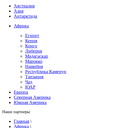
Австралия
Азия
Антарктида
Африка
Египет
Кения
Конго
Либерия
Мадагаскар
Марокко
Намибия
Республика Камерун
Танзания
Чад
ЮАР
Европа
Северная Америка
Южная Америка
Наши партнеры:
Главная
\
Африка
\