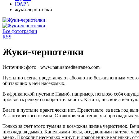
ЮАР
\
жуки-чернотелки
Все фотографии
RSS
Жуки-чернотелки
Источник:
фото - www.naturamediterraneo.com
Пустыню всегда представляют абсолютно безжизненным местом 
обитающих в ней насекомых.
В африканской пустыне Намиб, например, неплохо себя ощущаю
проявлять редкую изобретательность. Кстати, не свойственную
Влаги в пустыне практически нет. Представьте, за весь год вы
Атлантического океана. Столкновение теплых и прохладных ма
Только за счет этого тумана и возможна жизнь чернотелок. Вече
прохладная дымка. Капельками росы, оседающими на теле, чер
вверх. Проходит несколько минут, и драгоценные капельки, сф