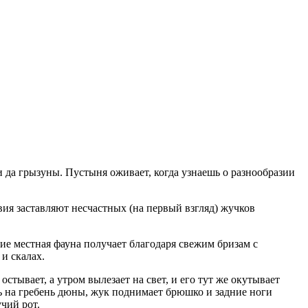
 да грызуны. Пустыня оживает, когда узнаешь о разнообразии
я заставляют несчастных (на первый взгляд) жучков
ние местная фауна получает благодаря свежим бризам с
и скалах.
остывает, а утром вылезает на свет, и его тут же окутывает
ь на гребень дюны, жук поднимает брюшко и задние ноги
чий рот.