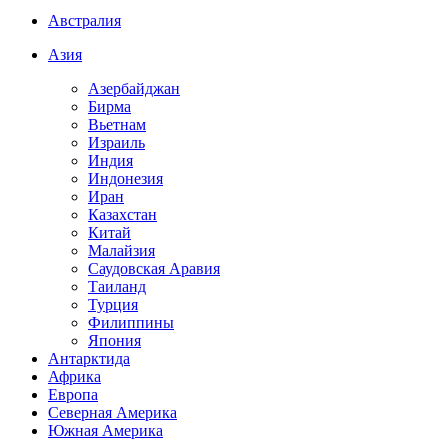
Австралия
Азия
Азербайджан
Бирма
Вьетнам
Израиль
Индия
Индонезия
Иран
Казахстан
Китай
Малайзия
Саудовская Аравия
Таиланд
Турция
Филиппины
Япония
Антарктида
Африка
Европа
Северная Америка
Южная Америка