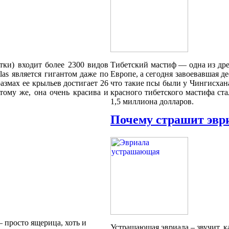
тки) входит более 2300 видов
Тибетский мастиф — одна из дре
as является гигантом даже по
Европе, а сегодня завоевавшая д
змах ее крыльев достигает 26
что такие псы были у Чингисхан
тому же, она очень красива и
красного тибетского мастифа ста
1,5 миллиона долларов.
Почему страшит эвр
 просто ящерица, хоть и
Устрашающая эвриала – звучит, ка