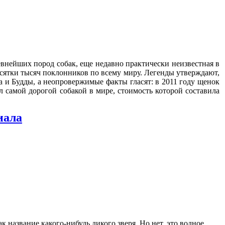
внейших пород собак, еще недавно практически неизвестная в
есятки тысяч поклонников по всему миру. Легенды утверждают,
а и Будды, а неопровержимые факты гласят: в 2011 году щенок
л самой дорогой собакой в мире, стоимость которой составила
иала
к название какого-нибудь дикого зверя. Но нет, это водное