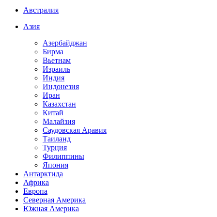
Австралия
Азия
Азербайджан
Бирма
Вьетнам
Израиль
Индия
Индонезия
Иран
Казахстан
Китай
Малайзия
Саудовская Аравия
Таиланд
Турция
Филиппины
Япония
Антарктида
Африка
Европа
Северная Америка
Южная Америка