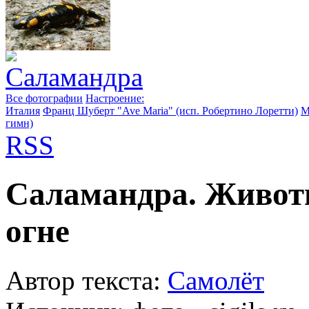
Все фотографии
Настроение:
Италия
Франц Шуберт "Ave Maria" (исп. Робертино Лоретти)
М
гимн)
RSS
Саламандра. Животно
огне
Автор текста:
Самолёт