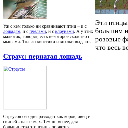
Эти птицы
Уж с кем только ни сравнивают птиц – и с
большим и
лошадям
, и с
пчелами
, и с
клоунами
. А у этих
малюток, говорят, есть некоторое сходство с
розовые фл
мышами. Только хвостики и хохлки выдают.
что весь в
Страус: пернатая лошадь
Страусов сегодня разводят как коров, овец и
свиней - на фермах. Тем не менее, для
большинства эти птицы остаются