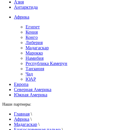
Азия
Антарктида
Африка
Египет
Кения
Конго
Либерия
Мадагаскар
Марокко
Намибия
Республика Камерун
Танзания
Чад
ЮАР
Европа
Северная Америка
Южная Америка
Наши партнеры:
Главная
\
Африка
\
Мадагаскар
\
Благословенная пальма
\