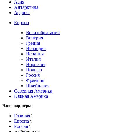
Азия
Антарктида
Африка
Европа
Великобритания
Венгрия
Греция
Исландия
Испания
Италия
Норвегия
Польша
Россия
Франция
Швейцария
Северная Америка
Южная Америка
Наши партнеры:
Главная
\
Европа
\
Россия
\
арабидопсис