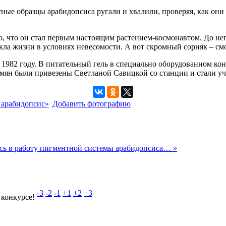
ные образцы арабидопсиса ругали и хвалили, проверяя, как они
, что он стал первым настоящим растением-космонавтом. До нег
ла жизни в условиях невесомости. А вот скромный сорняк – смо
 1982 году. В питательный гель в специально оборудованном к
семян были привезены Светланой Савицкой со станции и стали 
 арабидопсис»
Добавить фотографию
сь в работу пигментной системы арабидопсиса… »
-3
-2
-1
+1
+2
+3
 конкурсе!