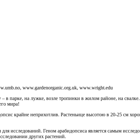
www.umb.no, www.gardenorganic.org.uk, www.wright.edu
– в парке, на лужке, возле тропинки в жилом районе, на свалке
его мира!
опсис крайне неприхотлив. Растеньице высотою в 20-25 см хорошо
л для исследований. Геном арабидопсиса является самым исслед
сследовании других растений.