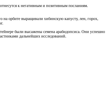
 отнесутся к негативным и позитивным посланиям.
о на орбите выращивали хибинскую капусту, лен, горох,
г.
онтейнере были высажены семена арабидопсиса. Они успешно
участниками дальнейших исследований.