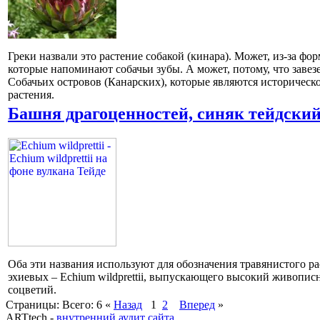
Греки назвали это растение собакой (кинара). Может, из-за фо
которые напоминают собачьи зубы. А может, потому, что завезе
Собачьих островов (Канарских), которые являются историческ
растения.
Башня драгоценностей, синяк тейдски
Оба эти названия используют для обозначения травянистого ра
эхиевых – Echium wildprettii, выпускающего высокий живопис
соцветий.
Страницы:
Всего: 6
«
Назад
1
2
Вперед
»
ARTtech -
внутренний аудит сайта