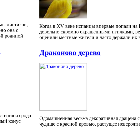
рмы листиков,
Когда в XV веке испанцы впервые попали на 
но она с
довольно скромно окрашенными птичками, вер
ой родиной
оценили местные жители и часто держали их в
й
Драконово дерево
стения из рода
Одомашненная весьма декоративная драцена с 
ный конус
чудище с красной кровью, растущее невероятн