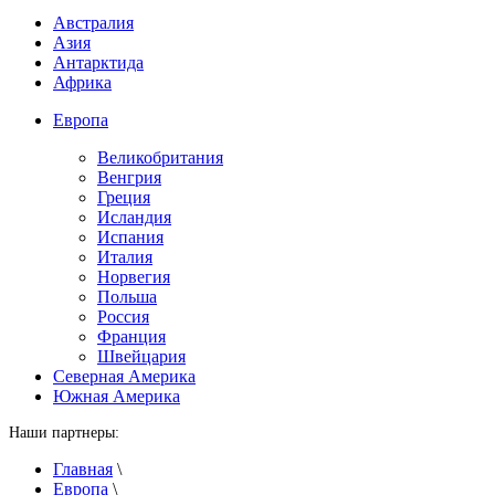
Австралия
Азия
Антарктида
Африка
Европа
Великобритания
Венгрия
Греция
Исландия
Испания
Италия
Норвегия
Польша
Россия
Франция
Швейцария
Северная Америка
Южная Америка
Наши партнеры:
Главная
\
Европа
\