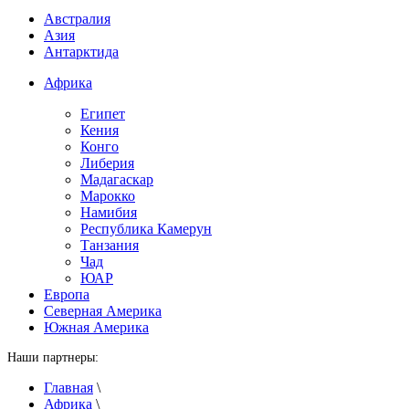
Австралия
Азия
Антарктида
Африка
Египет
Кения
Конго
Либерия
Мадагаскар
Марокко
Намибия
Республика Камерун
Танзания
Чад
ЮАР
Европа
Северная Америка
Южная Америка
Наши партнеры:
Главная
\
Африка
\