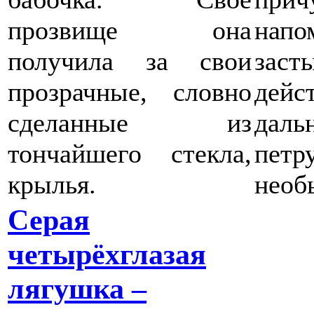
прозвище она
напо
получила за свои
зас
прозрачные, словно
дейс
сделанные из
дал
тончайшего стекла,
петр
крылья.
необ
Серая
четырёхглазая
лягушка –