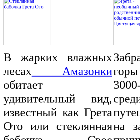
В жарких влажных
Забр
лесах
Амазонки
горы
обитает
3000
удивительный вид,
сред
известный как Грета
путе
Ото или стеклянная
на з
бабочка. Свое
при