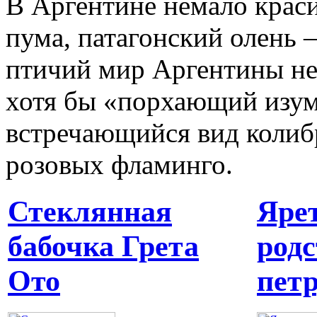
В Аргентине немало крас
пума, патагонский олень 
птичий мир Аргентины не
хотя бы «порхающий изумр
встречающийся вид колибр
розовых фламинго.
Стеклянная
Яре
бабочка Грета
род
Ото
пет