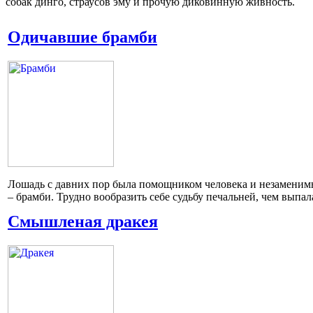
собак динго, страусов эму и прочую диковинную живность.
Одичавшие брамби
Лошадь с давних пор была помощником человека и незаменим
– брамби. Трудно вообразить себе судьбу печальней, чем выпа
Смышленая дракея